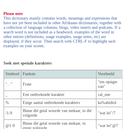
Please note
This dictionary mainly contains words, meanings and expressions that
have not yet been included in other Afrikaans dictionaries, together with
a collection of language columns, blogs, video inserts and podcasts. If a
search word is not included as a headword, examples of the word in
other entries (definitions, usage examples, usage notes, etc) are
displayed, if they occur. Then search with CTRL-F to highlight such
examples on your screen.
Soek met spesiale karakters
Simbool
Funksie
Voorbeeld
"ten opsigte
"..."
Frase
van"
_
Een ontbrekende karakter
cal_one
%
Enige aantal ontbrekende karakters
ka%abidiol
Binne dié getal woorde van mekaar, in dié
/1-9
"wat lei"/7
volgorde
Binne dié getal woorde van mekaar, in
@1-9
"wat lei"@7
enige volgorde