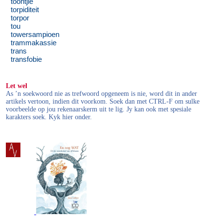
toontjie
torpiditeit
torpor
tou
towersampioen
trammakassie
trans
transfobie
Let wel
As ’n soekwoord nie as trefwoord opgeneem is nie, word dit in ander
artikels vertoon, indien dit voorkom. Soek dan met CTRL-F om sulke
voorbeelde op jou rekenaarskerm uit te lig. Jy kan ook met spesiale
karakters soek. Kyk hier onder.