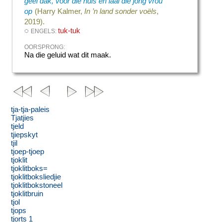
geel dak, voor die huis en laai die jong vrou
op
(Harry Kalmer,
In ’n land sonder voëls
,
2019).
◌
tuk-tuk
ENGELS:
OORSPRONG:
Na die geluid wat dit maak.
tja-tja-paleis
Tjatjies
tjeld
tjiepskyt
tjil
tjoep-tjoep
tjoklit
tjoklitboks=
tjoklitboksliedjie
tjoklitbokstoneel
tjoklitbruin
tjol
tjops
tjorts 1