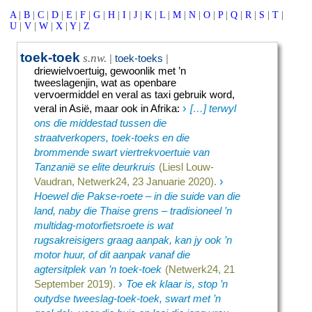
A
|
B
|
C
|
D
|
E
|
F
|
G
|
H
|
I
|
J
|
K
|
L
|
M
|
N
|
O
|
P
|
Q
|
R
|
S
|
T
|
U
|
V
|
W
|
X
|
Y
|
Z
toek-toek
s.nw.
|
toek-toeks
|
driewielvoertuig, gewoonlik met ’n
tweeslagenjin, wat as openbare
vervoermiddel en veral as taxi gebruik word,
›
veral in Asië, maar ook in Afrika
:
[…] terwyl
ons die middestad tussen die
straatverkopers, toek-toeks en die
brommende swart viertrekvoertuie van
Tanzanië se elite deurkruis
(Liesl Louw-
›
Vaudran, Netwerk24, 23 Januarie 2020).
Hoewel die Pakse-roete – in die suide van die
land, naby die Thaise grens – tradisioneel ’n
multidag-motorfietsroete is wat
rugsakreisigers graag aanpak, kan jy ook ’n
motor huur, of dit aanpak vanaf die
agtersitplek van ’n toek-toek
(Netwerk24, 21
›
September 2019).
Toe ek klaar is, stop ’n
outydse tweeslag-toek-toek, swart met ’n