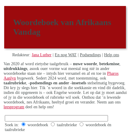
Woordeboek van Afrikaans
Vandag
Redakteur:
Jana Luther
|
En nog WAT
|
Podsendings
|
Help ons
Van 2020 af word eietydse taalgebruik –
nuwe woorde
,
betekenisse
,
uitdrukkings
, asook ouer vorme wat meestal nog nié in ander
woordeboeke staan nie – intyds hier versamel en af en toe in
Pharos
Aanlyn
bygewerk. Sedert 2024 word, met toestemming, ook
taalrubrieke
,
-podsendings en ander -insetsels
stelselmatig bygevoeg.
Dit kry jy slegs hier. Tik ’n woord in die soekkassie en vind dit dadelik,
indien dit opgeneem is – ook Engelse woorde. Let op dat jy moet aandui
of jy in die woordeboek of rubrieke wil soek. Onthou dat ’n lewende
woordeboek, nes Afrikaans, heeltyd groei en verander. Neem aan ons
leesprogram
deel en help ons!
Soek in:
woordeboek
taalrubrieke
woordeboek én
taalrubrieke