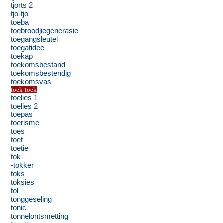
tjorts 2
tjo-tjo
toeba
toebroodjiegenerasie
toegangsleutel
toegatidee
toekap
toekomsbestand
toekomsbestendig
toekomsvas
toek-toek
toelies 1
toelies 2
toepas
toerisme
toes
toet
toetie
tok
-tokker
toks
toksies
tol
tonggeseling
tonic
tonnelontsmetting