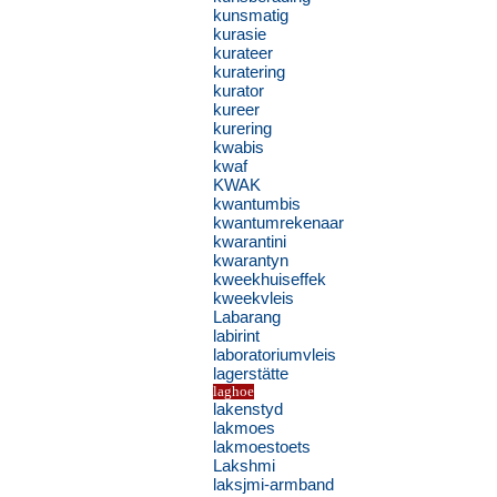
kunsmatig
kurasie
kurateer
kuratering
kurator
kureer
kurering
kwabis
kwaf
KWAK
kwantumbis
kwantumrekenaar
kwarantini
kwarantyn
kweekhuiseffek
kweekvleis
Labarang
labirint
laboratoriumvleis
lagerstätte
laghoe
lakenstyd
lakmoes
lakmoestoets
Lakshmi
laksjmi-armband