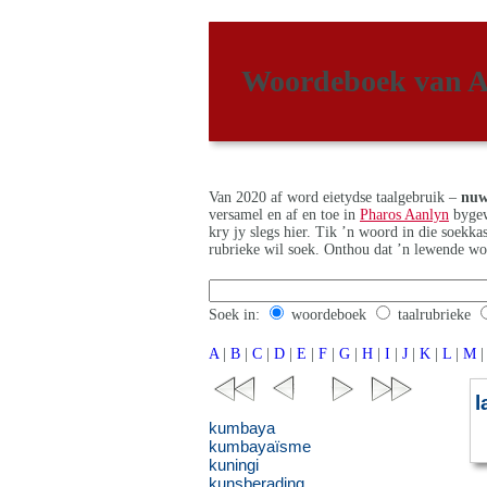
Woordeboek van A
Van 2020 af word eietydse taalgebruik –
nuw
versamel en af en toe in
Pharos Aanlyn
bygew
kry jy slegs hier. Tik ’n woord in die soekk
rubrieke wil soek. Onthou dat ’n lewende wo
Soek in:
woordeboek
taalrubrieke
A
|
B
|
C
|
D
|
E
|
F
|
G
|
H
|
I
|
J
|
K
|
L
|
M
|
l
kumbaya
kumbayaïsme
kuningi
kunsberading