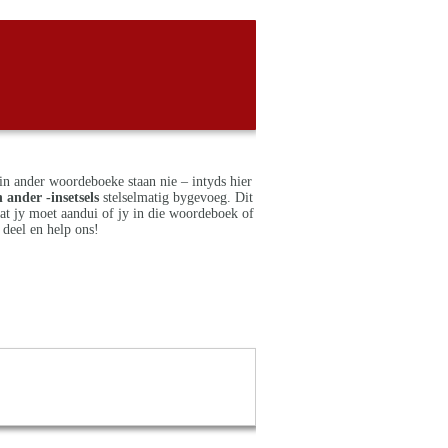
in ander woordeboeke staan nie – intyds hier
 ander -insetsels
stelselmatig bygevoeg. Dit
dat jy moet aandui of jy in die woordeboek of
deel en help ons!