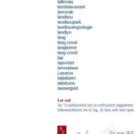
lallimala
lambdavariant
lamsrak
landbou
landboupark
landboutegnologie
landlyn
lang
lang covid
langbome
lang-covid
lap
lapvreter
larweplaas
Lasarus
latjiebeen
lattekuns
lawwegeid
Let wel
As ’n soekwoord nie as trefwoord opgeneem i
rekenaarskerm uit te lig. Jy kan ook met spes