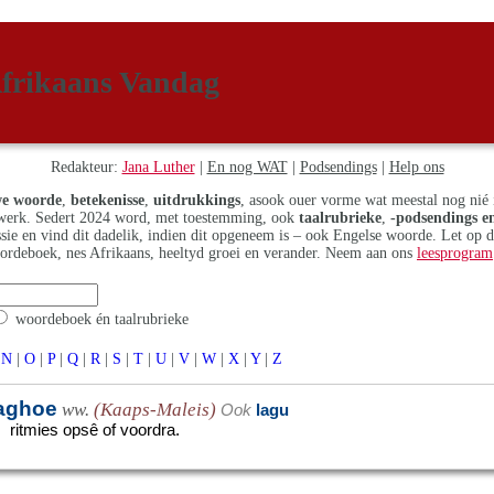
frikaans Vandag
Redakteur:
Jana Luther
|
En nog WAT
|
Podsendings
|
Help ons
e woorde
,
betekenisse
,
uitdrukkings
, asook ouer vorme wat meestal nog nié 
erk. Sedert 2024 word, met toestemming, ook
taalrubrieke
,
-podsendings en
assie en vind dit dadelik, indien dit opgeneem is – ook Engelse woorde. Let op 
ordeboek, nes Afrikaans, heeltyd groei en verander. Neem aan ons
leesprogram
woordeboek én taalrubrieke
N
|
O
|
P
|
Q
|
R
|
S
|
T
|
U
|
V
|
W
|
X
|
Y
|
Z
aghoe
ww.
(Kaaps-Maleis)
Ook
lagu
ritmies opsê of voordra.