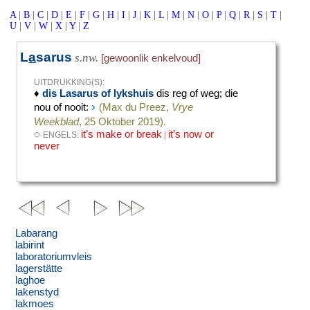
A
|
B
|
C
|
D
|
E
|
F
|
G
|
H
|
I
|
J
|
K
|
L
|
M
|
N
|
O
|
P
|
Q
|
R
|
S
|
T
|
U
|
V
|
W
|
X
|
Y
|
Z
L
a
sarus
s.nw.
[gewoonlik enkelvoud]
UITDRUKKING(S):
♦
dis Lasarus of lykshuis
dis reg of weg
;
die
›
nou of nooit
:
(Max du Preez,
Vrye
Weekblad
, 25 Oktober 2019).
◌
it’s make or break
it’s now or
ENGELS:
|
never
Labarang
labirint
laboratoriumvleis
lagerstätte
laghoe
lakenstyd
lakmoes