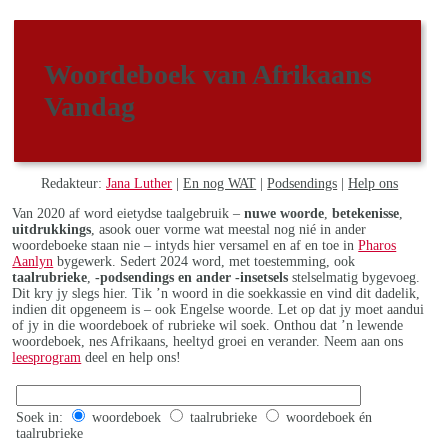
Woordeboek van Afrikaans
Vandag
Redakteur:
Jana Luther
|
En nog WAT
|
Podsendings
|
Help ons
Van 2020 af word eietydse taalgebruik –
nuwe woorde
,
betekenisse
,
uitdrukkings
, asook ouer vorme wat meestal nog nié in ander
woordeboeke staan nie – intyds hier versamel en af en toe in
Pharos
Aanlyn
bygewerk. Sedert 2024 word, met toestemming, ook
taalrubrieke
,
-podsendings en ander -insetsels
stelselmatig bygevoeg.
Dit kry jy slegs hier. Tik ’n woord in die soekkassie en vind dit dadelik,
indien dit opgeneem is – ook Engelse woorde. Let op dat jy moet aandui
of jy in die woordeboek of rubrieke wil soek. Onthou dat ’n lewende
woordeboek, nes Afrikaans, heeltyd groei en verander. Neem aan ons
leesprogram
deel en help ons!
Soek in:
woordeboek
taalrubrieke
woordeboek én
taalrubrieke