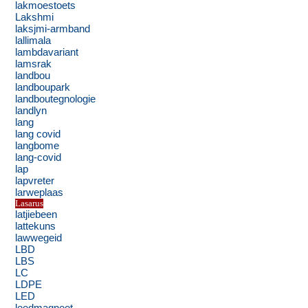
lakmoestoets
Lakshmi
laksjmi-armband
lallimala
lambdavariant
lamsrak
landbou
landboupark
landboutegnologie
landlyn
lang
lang covid
langbome
lang-covid
lap
lapvreter
larweplaas
Lasarus
latjiebeen
lattekuns
lawwegeid
LBD
LBS
LC
LDPE
LED