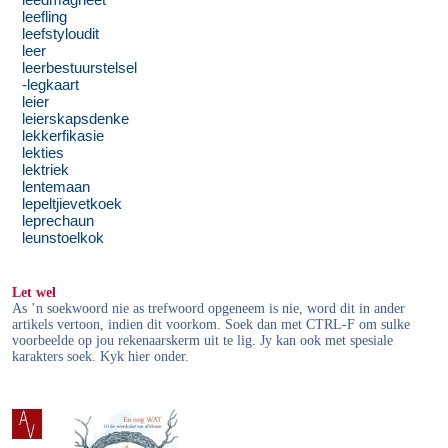
leedmagneet
leefling
leefstyloudit
leer
leerbestuurstelsel
-legkaart
leier
leierskapsdenke
lekkerfikasie
lekties
lektriek
lentemaan
lepeltjievetkoek
leprechaun
leunstoelkok
Let wel
As ’n soekwoord nie as trefwoord opgeneem is nie, word dit in ander
artikels vertoon, indien dit voorkom. Soek dan met CTRL-F om sulke
voorbeelde op jou rekenaarskerm uit te lig. Jy kan ook met spesiale
karakters soek. Kyk hier onder.